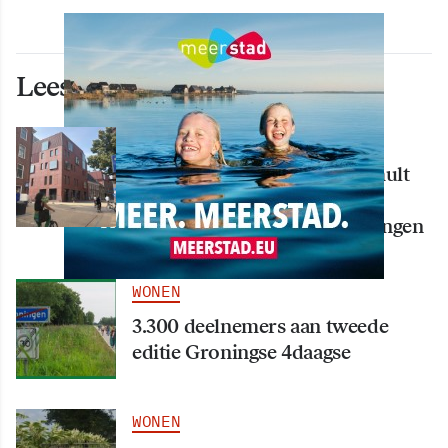
Lees ook deze artikelen
WONEN
Nieuw creatief centrum Tumult
bijna klaar: opening eind
september in hart van Groningen
WONEN
3.300 deelnemers aan tweede
editie Groningse 4daagse
WONEN