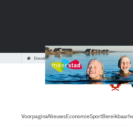
dossiers
partners
podcasts
Voorpagina
Nieuws
Economie
Sport
Bereikbaarhe