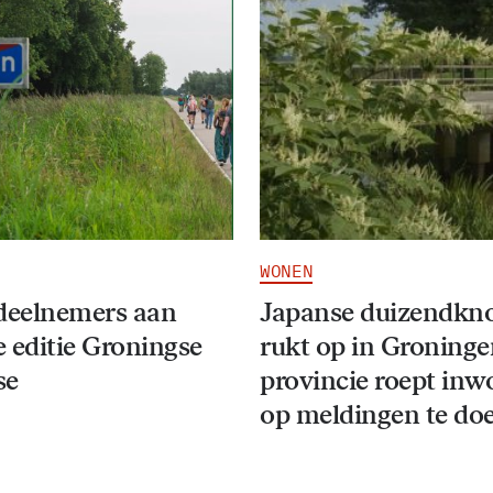
WONEN
deelnemers aan
Japanse duizendkn
 editie Groningse
rukt op in Groninge
se
provincie roept inw
op meldingen te do