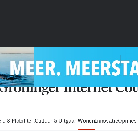
vacatures
zo volg je de GIC
Tip de
id & Mobiliteit
Cultuur & Uitgaan
Wonen
Innovatie
Opinies