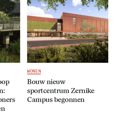
WONEN
oop
Bouw nieuw
n:
sportcentrum Zernike
oners
Campus begonnen
en