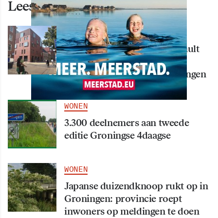
Lees ook deze artikelen
WONEN
Nieuw creatief centrum Tumult
bijna klaar: opening eind
september in hart van Groningen
WONEN
3.300 deelnemers aan tweede
editie Groningse 4daagse
WONEN
Japanse duizendknoop rukt op in
Groningen: provincie roept
inwoners op meldingen te doen