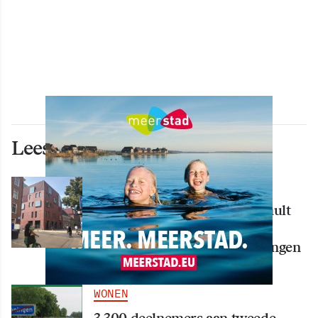
Lees ook deze artikelen
WONEN
Nieuw creatief centrum Tumult
bijna klaar: opening eind
september in hart van Groningen
WONEN