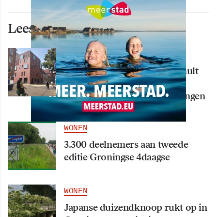
Lees ook deze artikelen
WONEN
Nieuw creatief centrum Tumult
bijna klaar: opening eind
september in hart van Groningen
WONEN
3.300 deelnemers aan tweede
editie Groningse 4daagse
WONEN
Japanse duizendknoop rukt op in