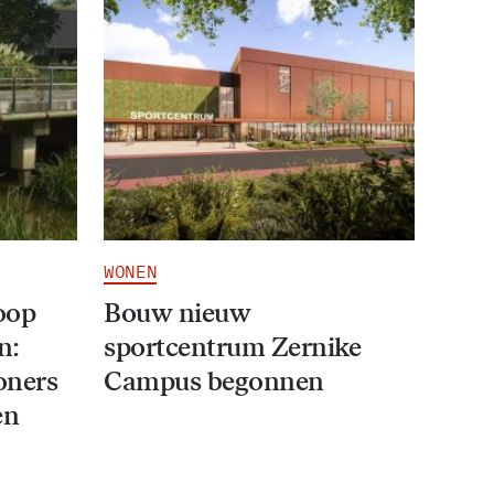
WONEN
oop
Bouw nieuw
n:
sportcentrum Zernike
oners
Campus begonnen
en