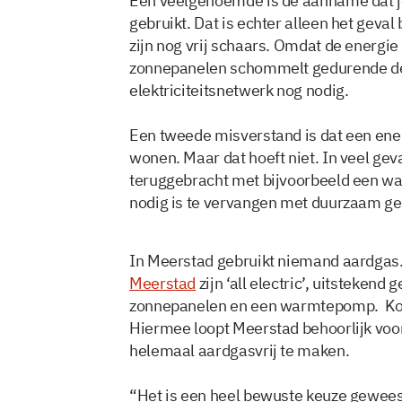
Een veelgenoemde is de aanname dat je 
gebruikt. Dat is echter alleen het geval
zijn nog vrij schaars. Omdat de energie
zonnepanelen schommelt gedurende de d
elektriciteitsnetwerk nog nodig.
Een tweede misverstand is dat een ener
wonen. Maar dat hoeft niet. In veel gev
teruggebracht met bijvoorbeeld een w
nodig is te vervangen met duurzaam g
In Meerstad gebruikt niemand aardgas. 
Meerstad
zijn ‘all electric’, uitstekend
zonnepanelen en een warmtepomp. Koke
Hiermee loopt Meerstad behoorlijk voor
helemaal aardgasvrij te maken.
“Het is een heel bewuste keuze gewees