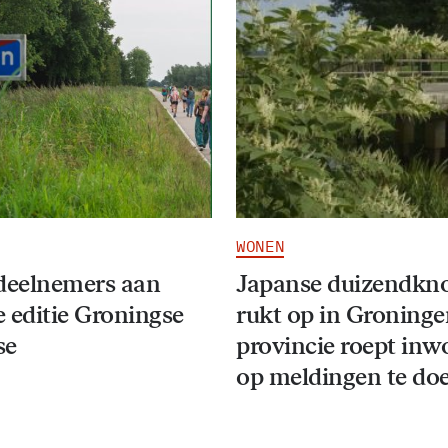
WONEN
deelnemers aan
Japanse duizendkn
 editie Groningse
rukt op in Groninge
se
provincie roept inw
op meldingen te do