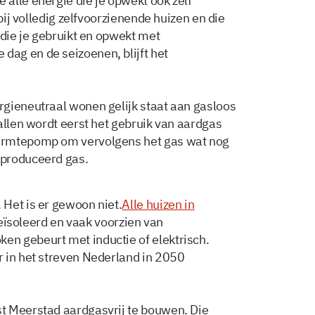
alle energie die je opwekt ook zelf
 bij volledig zelfvoorzienende huizen en die
 die je gebruikt en opwekt met
ag en de seizoenen, blijft het
gieneutraal wonen gelijk staat aan gasloos
allen wordt eerst het gebruik van aardgas
armtepomp om vervolgens het gas wat nog
eproduceerd gas.
Het is er gewoon niet.
Alle huizen in
 geïsoleerd en vaak voorzien van
n gebeurt met inductie of elektrisch.
 in het streven Nederland in 2050
t Meerstad aardgasvrij te bouwen. Die