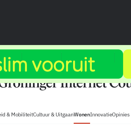
vacatures
zo volg je de GIC
Tip de
id & Mobiliteit
Cultuur & Uitgaan
Wonen
Innovatie
Opinies