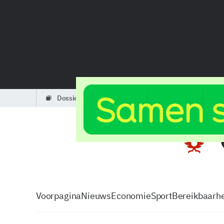
dossiers
partners
podcasts
Voorpagina
Nieuws
Economie
Sport
Bereikbaarhe