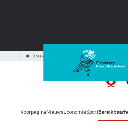
dossiers
partners
podcasts
Voorpagina
Nieuws
Economie
Sport
Bereikbaarhe