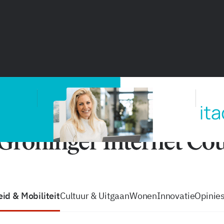
vacatures
zo volg je de GIC
Tip de
id & Mobiliteit
Cultuur & Uitgaan
Wonen
Innovatie
Opinie