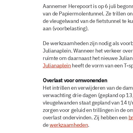
Aannemer Herepoort is op 6 juli bego
van de Papiermolentunnel. Ze trillen 
de vleugelwand van de fietstunnel te k
aan (voorbelasting).
De werkzaamheden zijn nodig als voorbe
Julianaplein. Wanneer het verkeer over di
ruimte om daarnaast het nieuwe Julian
Julianaplein
heeft de vorm van een T-sp
Overlast voor omwonenden
Het intrillen en verwijderen van de da
verwachting drie dagen (gepland op 13,
vleugelwanden staat gepland van 14 t
zorgen voor geluid en trillingen in d
overlast ondervinden. Zij hebben een
br
de
werkzaamheden
.