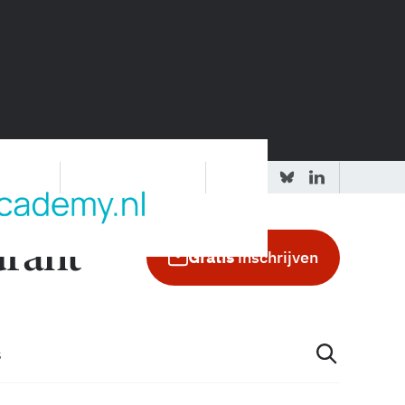
 redactie
Adverteren in de GIC
Gratis
inschrijven
s