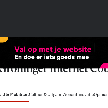
vacatures
zo volg je de GIC
Tip de
id & Mobiliteit
Cultuur & Uitgaan
Wonen
Innovatie
Opinie