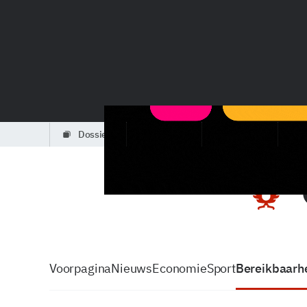
dossiers
partners
podcasts
Voorpagina
Nieuws
Economie
Sport
Bereikbaarhe