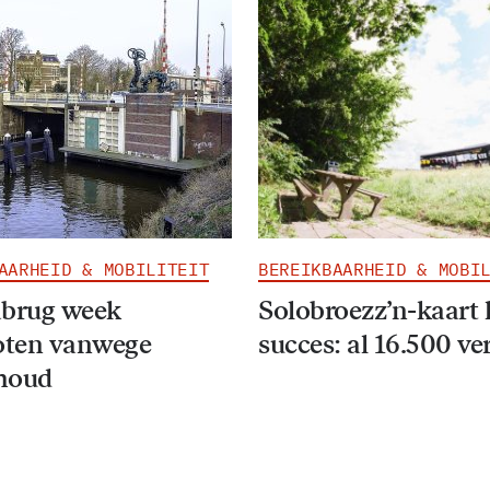
AARHEID & MOBILITEIT
BEREIKBAARHEID & MOBI
rug week
Solobroezz’n-kaart l
oten vanwege
succes: al 16.500 ve
houd