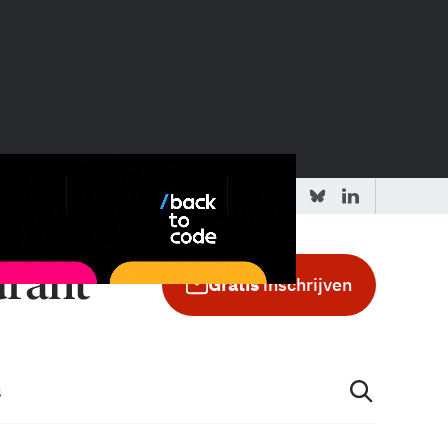
 redactie
Adverteren in de GIC
Gratis
inschrijven
s