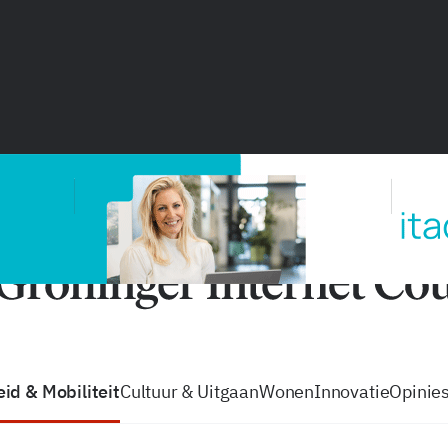
vacatures
zo volg je de GIC
Tip de
id & Mobiliteit
Cultuur & Uitgaan
Wonen
Innovatie
Opinie