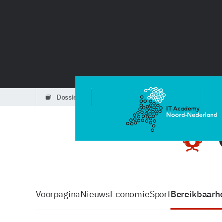
dossiers
partners
podcasts
Voorpagina
Nieuws
Economie
Sport
Bereikbaarhe