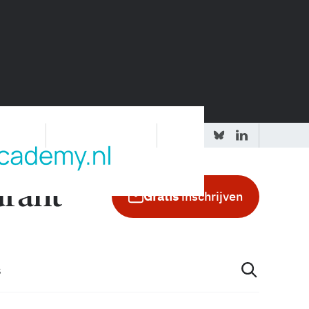
 redactie
Adverteren in de GIC
Gratis
inschrijven
s