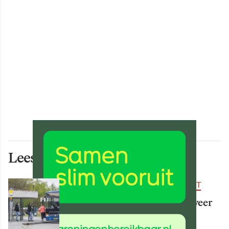
Lees ook deze artikelen
BEREIKBAARHEID & MOBILITEIT
Vanaf 15 augustus rijden er weer
meer bussen