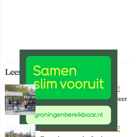
Lees ook deze artikelen
BEREIKBAARHEID & MOBILITEIT
Vanaf 15 augustus rijden er weer
meer bussen
BEREIKBAARHEID & MOBILITEIT