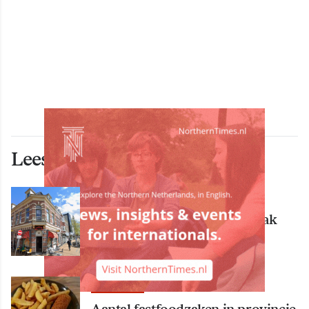
Lees ook deze artikelen
ECONOMIE
Bekende Groningse dönerzaak
Hasret failliet
ECONOMIE