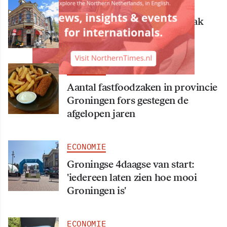
ECONOMIE
Bekende Groningse dönerzaak
Hasret failliet
ECONOMIE
Aantal fastfoodzaken in provincie
Groningen fors gestegen de
afgelopen jaren
ECONOMIE
Groningse 4daagse van start:
'iedereen laten zien hoe mooi
Groningen is'
ECONOMIE