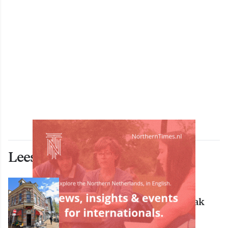
Lees ook deze artikelen
ECONOMIE
Bekende Groningse dönerzaak
Hasret failliet