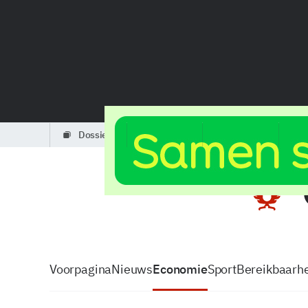
dossiers
partners
podcasts
Voorpagina
Nieuws
Economie
Sport
Bereikbaarhe