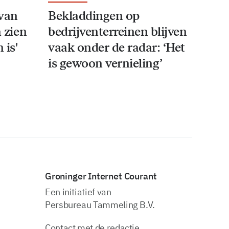
van
Bekladdingen op
n zien
bedrijventerreinen blijven
 is'
vaak onder de radar: ‘Het
is gewoon vernieling’
Groninger Internet Courant
Een initiatief van
Persbureau Tammeling B.V.
Contact met de redactie