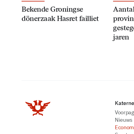
Bekende Groningse
Aantal
dönerzaak Hasret failliet
provin
gesteg
jaren
Katern
Voorpag
Nieuws
Econom