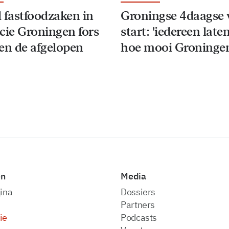
 fastfoodzaken in
Groningse 4daagse 
cie Groningen fors
start: 'iedereen late
en de afgelopen
hoe mooi Groningen
en
Media
ina
dossiers
partners
ie
podcasts