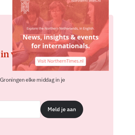
 in voor de
 Groningen elke middag in je
Meld je aan