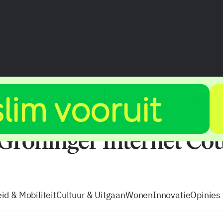
vacatures
zo volg je de GIC
Tip de
id & Mobiliteit
Cultuur & Uitgaan
Wonen
Innovatie
Opinies