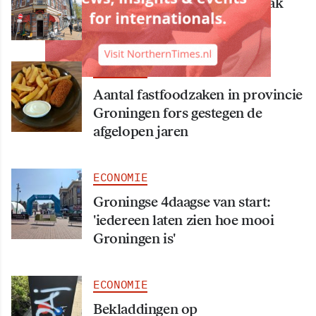
Bekende Groningse dönerzaak
Hasret failliet
ECONOMIE
Aantal fastfoodzaken in provincie
Groningen fors gestegen de
afgelopen jaren
ECONOMIE
Groningse 4daagse van start:
'iedereen laten zien hoe mooi
Groningen is'
ECONOMIE
Bekladdingen op