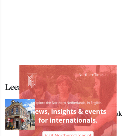
Lees ook deze artikelen
ECONOMIE
Bekende Groningse dönerzaak
Hasret failliet