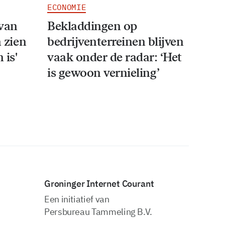
ECONOMIE
van
Bekladdingen op
n zien
bedrijventerreinen blijven
 is'
vaak onder de radar: ‘Het
is gewoon vernieling’
Groninger Internet Courant
Een initiatief van
Persbureau Tammeling B.V.