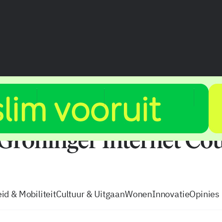
vacatures
zo volg je de GIC
Tip de
id & Mobiliteit
Cultuur & Uitgaan
Wonen
Innovatie
Opinies