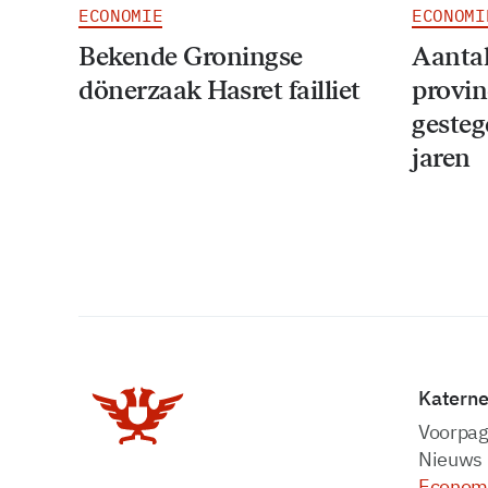
ECONOMIE
ECONOMI
Bekende Groningse
Aantal
dönerzaak Hasret failliet
provin
gesteg
jaren
Katern
Voorpag
Nieuws
Econom