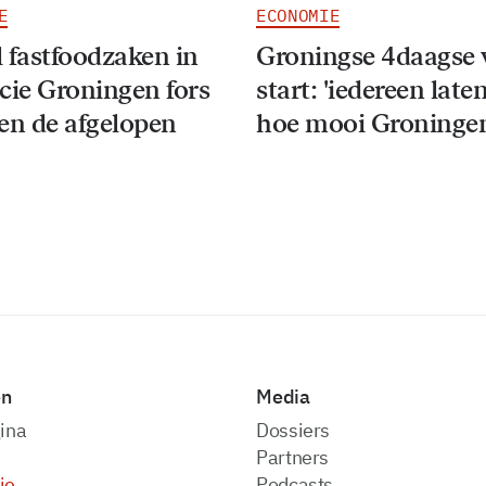
E
ECONOMIE
 fastfoodzaken in
Groningse 4daagse 
cie Groningen fors
start: 'iedereen late
en de afgelopen
hoe mooi Groningen
en
Media
ina
dossiers
partners
ie
podcasts