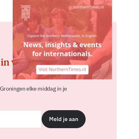
 in voor de
 Groningen elke middag in je
Meld je aan