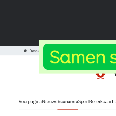
dossiers
partners
podcasts
Voorpagina
Nieuws
Economie
Sport
Bereikbaarhe