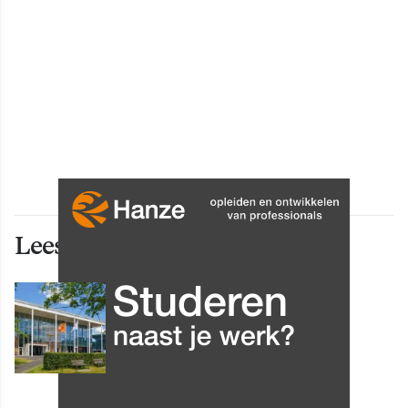
Lees ook deze artikelen
INNOVATIE
Grip op data en informatie:
Leergang Data en
Informatiehuishouding in
oktober 2026 van start