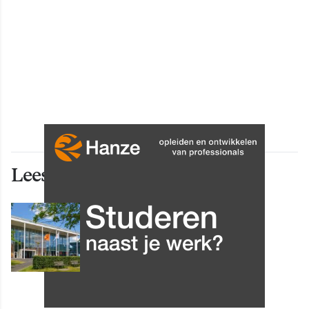
Lees ook deze artikelen
INNOVATIE
Grip op data en informatie:
Leergang Data en
Informatiehuishouding in
oktober 2026 van start