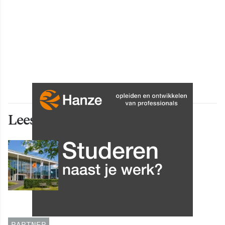
Lees ook deze artikelen
INNOVATIE
Grip op data en informatie:
Leergang Data en
Informatiehuishouding in
oktober 2026 van start
PARTNER