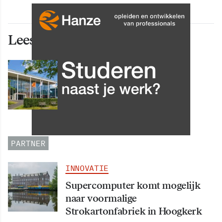
Lees ook deze artikelen
INNOVATIE
Grip op data en informatie:
Leergang Data en
Informatiehuishouding in
oktober 2026 van start
PARTNER
INNOVATIE
Supercomputer komt mogelijk
naar voormalige
Strokartonfabriek in Hoogkerk