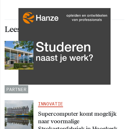
Lees ook deze artikelen
INNOVATIE
Grip op data en informatie:
Leergang Data en
Informatiehuishouding in
oktober 2026 van start
PARTNER
INNOVATIE
Supercomputer komt mogelijk
naar voormalige
Strokartonfabriek in Hoogkerk