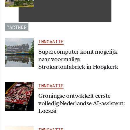
Informatiehuishouding in
oktober 2026 van start
PARTNER
INNOVATIE
Supercomputer komt mogelijk
naar voormalige
Strokartonfabriek in Hoogkerk
INNOVATIE
Groningse ontwikkelt eerste
volledig Nederlandse AI-assistent:
Loes.ai
INNOVATIE