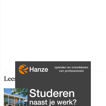
Lees ook deze artikelen
INNOVATIE
Grip op data en informatie:
Leergang Data en