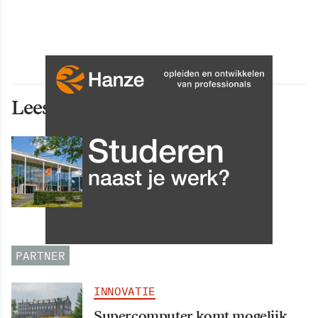
Lees ook deze artikelen
INNOVATIE
Grip op data en informatie:
Leergang Data en
Informatiehuishouding in
oktober 2026 van start
PARTNER
INNOVATIE
Supercomputer komt mogelijk