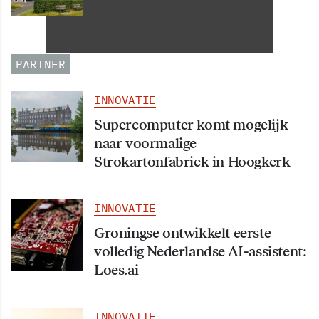
Informatiehuishouding in
oktober 2026 van start
PARTNER
INNOVATIE
Supercomputer komt mogelijk
naar voormalige
Strokartonfabriek in Hoogkerk
INNOVATIE
Groningse ontwikkelt eerste
volledig Nederlandse AI-assistent:
Loes.ai
INNOVATIE