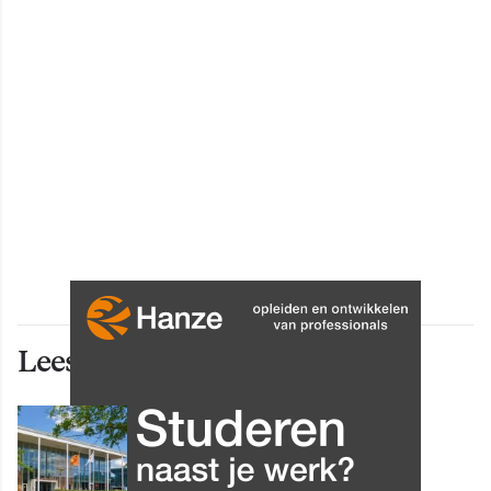
Lees ook deze artikelen
INNOVATIE
Grip op data en informatie:
Leergang Data en