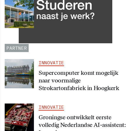
INNOVATIE
Grip op data en informatie:
Leergang Data en
Informatiehuishouding in
oktober 2026 van start
PARTNER
INNOVATIE
Supercomputer komt mogelijk
naar voormalige
Strokartonfabriek in Hoogkerk
INNOVATIE
Groningse ontwikkelt eerste
volledig Nederlandse AI-assistent: