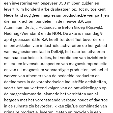
een investering van ongeveer 350 miljoen gulden en
levert ruim honderd arbeidsplaatsen op. Tot nu toe kent
Nederland nog geen magnesiumproductie.De vier partijen
die hun krachten bundelen in de nieuwe B.V. zijn
Aluminium Delfzijl, Hollandsche Beton Groep (Rijswijk),
Nedmag (Veendam) en de NOM. De akte is maandag 9
april gepasseerd.De B.V. heeft tot doel ‘het bevorderen
en ontwikkelen van industriële activiteiten op het gebied
van magnesiummetaal in Delfzijl, het daartoe uitvoeren
van haalbaarheidsstudies, het verdiepen van inzichten in
milieu- en levensduuraspecten van magnesiumproductie
en van uit magnesium vervaardigde producten, het actief
werven van afnemers van de bedoelde producten en
deelnemers in de vorenbedoelde industriële activiteiten,
voorts het nauwlettend volgen van de ontwikkelingen op
de magnesiummarkt, alsmede het verrichten van al
hetgeen met het vorenstaande verband houdt of daartoe
in de ruimste zin bevorderlijk kan zijn.’De combinatie van
primaire productie, legeren, gieten en recyclen in een