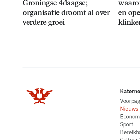
Groningse 4daagse;
waaro
organisatie droomt al over
en ope
verdere groei
klinke
Katern
Voorpag
Nieuws
Econom
Sport
Bereikba
Cultuur 