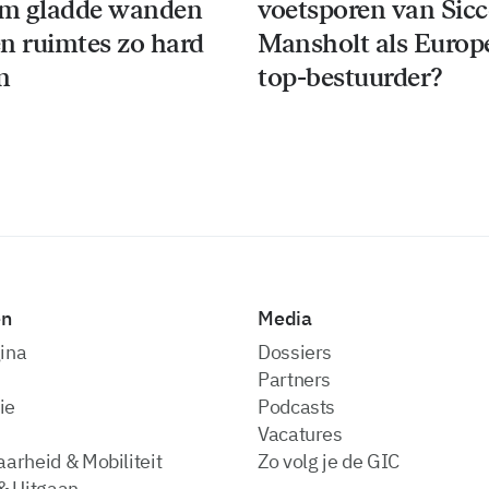
m gladde wanden
voetsporen van Sic
n ruimtes zo hard
Mansholt als Europ
n
top-bestuurder?
en
Media
ina
dossiers
partners
ie
podcasts
vacatures
arheid & Mobiliteit
zo volg je de GIC
& Uitgaan