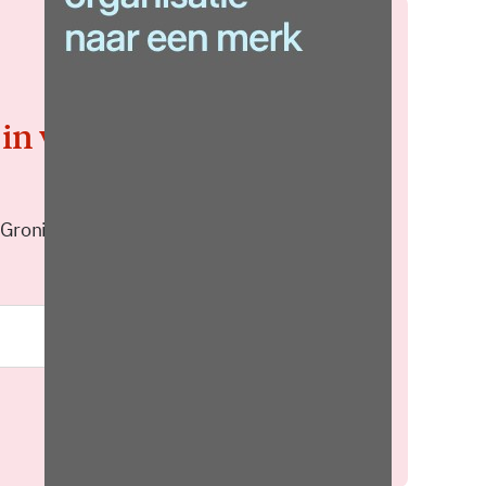
 in voor de
 Groningen elke middag in je
Meld je aan