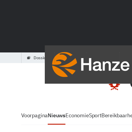
dossiers
partners
podcasts
Voorpagina
Nieuws
Economie
Sport
Bereikbaarhe