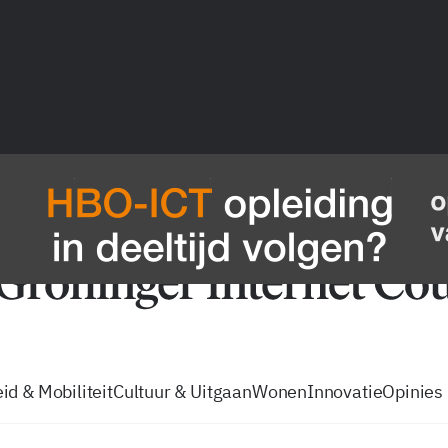
vacatures
zo volg je de GIC
Tip de
id & Mobiliteit
Cultuur & Uitgaan
Wonen
Innovatie
Opinies