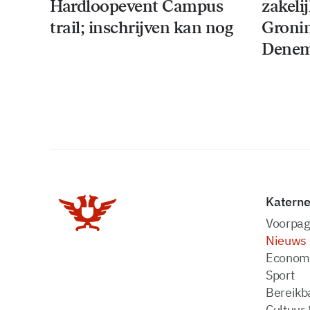
Hardloopevent Campus
zakeli
trail; inschrijven kan nog
Groni
Denem
Katern
Voorpag
Nieuws
Econom
Sport
Bereikba
Cultuur 