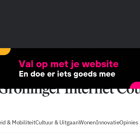
vacatures
zo volg je de GIC
Tip de
id & Mobiliteit
Cultuur & Uitgaan
Wonen
Innovatie
Opinies