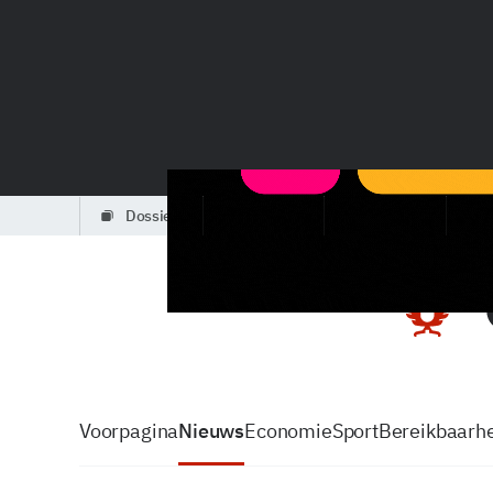
dossiers
partners
podcasts
Voorpagina
Nieuws
Economie
Sport
Bereikbaarhe