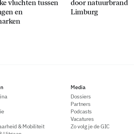
jke vluchten tussen
door natuurbrand
ngen en
Limburg
arken
en
Media
ina
dossiers
partners
ie
podcasts
vacatures
arheid & Mobiliteit
zo volg je de GIC
& Uitgaan