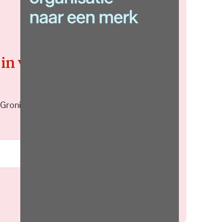
 in voor de
 Groningen elke middag in je
Meld je aan