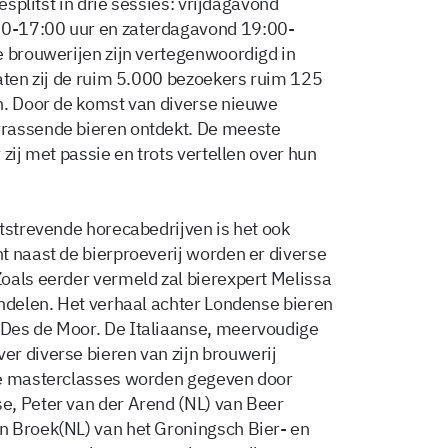
esplitst in drie sessies: vrijdagavond
0-17:00 uur en zaterdagavond 19:00-
e brouwerijen zijn vertegenwoordigd in
laten zij de ruim 5.000 bezoekers ruim 125
n. Door de komst van diverse nieuwe
rrassende bieren ontdekt. De meeste
zij met passie en trots vertellen over hun
itstrevende horecabedrijven is het ook
t naast de bierproeverij worden er diverse
oals eerder vermeld zal bierexpert Melissa
andelen. Het verhaal achter Londense bieren
Des de Moor. De Italiaanse, meervoudige
r diverse bieren van zijn brouwerij
re masterclasses worden gegeven door
e, Peter van der Arend (NL) van Beer
n Broek(NL) van het Groningsch Bier- en