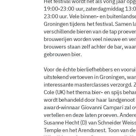
Het festival wordt net als vorig jaar opg
19:00-23:00 uur, zaterdagmiddag 13:0
23:00 uur. Vele binnen- en buitenlands
Groningen tijdens het festival. Samen 
verschillende bieren van de tap proeve
brouwerijen worden veel nieuwe en ve
brouwers staan zelf achter de bar, waar 
gebrouwen bier.
Voor de échte bierliefhebbers en vooru
uitstekend vertoeven in Groningen, wan
interessante masterclasses verzorgd. Z
Cole (UK) het thema bier- en spijs beh
wordt behandeld door haar landgenoot 
award-winnaar Giovanni Campari zal ove
vertellen en deze laten proeven. Ande
Susanne Hecht (D) van Schneider Weiss
Temple en het Arendsnest. Toon van de