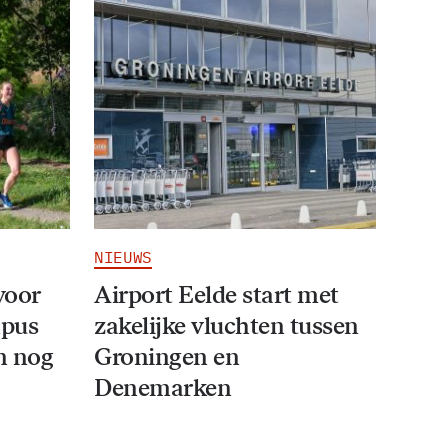
NIEUWS
voor
Airport Eelde start met
mpus
zakelijke vluchten tussen
an nog
Groningen en
Denemarken