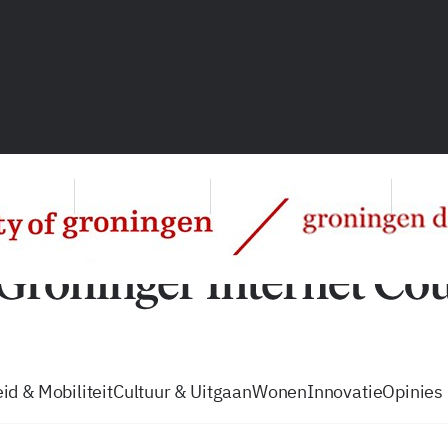
vacatures
zo volg je de GIC
Tip de
id & Mobiliteit
Cultuur & Uitgaan
Wonen
Innovatie
Opinies