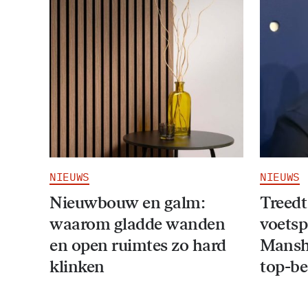
NIEUWS
NIEUWS
Nieuwbouw en galm:
Treedt
waarom gladde wanden
voetsp
en open ruimtes zo hard
Mansho
klinken
top-be