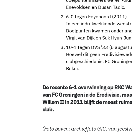
Enevoldsen en Dusan Tadic.
6-0 tegen Feyenoord (2011)
In een indrukwekkende wedstri
Doelpunten kwamen onder ande
Virgil van Dijk en Suk Hyun-Jun
10-1 tegen DVS ’33 (6 august
Hoewel dit geen Eredivisiewedst
clubgeschiedenis. FC Groning
Beker.
De recente 6-1 overwinning op RKC Waa
van FC Groningen in de Eredivisie, maa
Willem II in 2011 blijft de meest ruim
club.
(Foto boven: archieffoto GIC, van fees