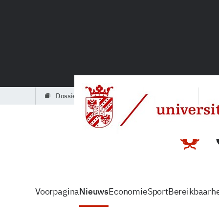
dossiers
partners
podcasts
Voorpagina
Nieuws
Economie
Sport
Bereikbaarhe