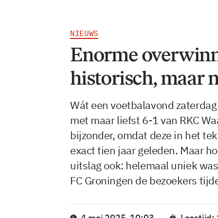
NIEUWS
Enorme overwinn
historisch, maar n
Wát een voetbalavond zaterdag
met maar liefst 6-1 van RKC Waa
bijzonder, omdat deze in het te
exact tien jaar geleden. Maar ho
uitslag ook: helemaal uniek was d
FC Groningen de bezoekers tijde
4 mei 2025, 10:03
Leestijd: