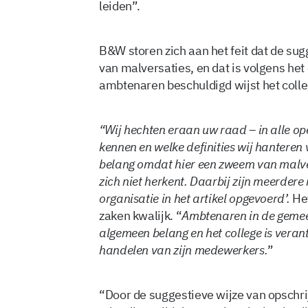
leiden”.
B&W storen zich aan het feit dat de sug
van malversaties, en dat is volgens het 
ambtenaren beschuldigd wijst het colle
“Wij hechten eraan uw raad – in alle ope
kennen en welke definities wij hanteren 
belang omdat hier een zweem van malve
zich niet herkent. Daarbij zijn meerder
organisatie in het artikel opgevoerd’.
He
zaken kwalijk. “
Ambtenaren in de gemeen
algemeen belang en het college is vera
handelen van zijn medewerkers.
”
“Door de suggestieve wijze van opschr