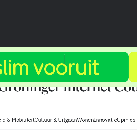
vacatures
zo volg je de GIC
Tip de
id & Mobiliteit
Cultuur & Uitgaan
Wonen
Innovatie
Opinies