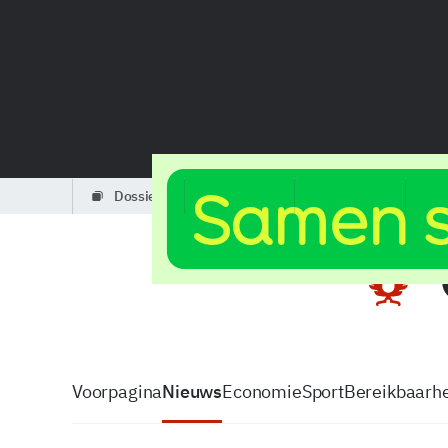
dossiers
partners
podcasts
Voorpagina
Nieuws
Economie
Sport
Bereikbaarhe