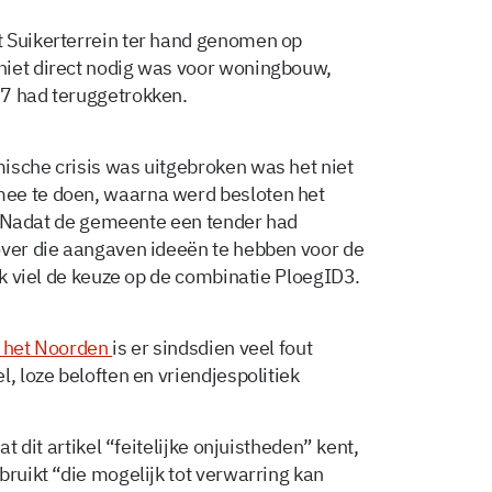
t Suikerterrein ter hand genomen op
niet direct nodig was voor woningbouw,
07 had teruggetrokken.
ische crisis was uitgebroken was het niet
ee te doen, waarna werd besloten het
en. Nadat de gemeente een tender had
over die aangaven ideeën te hebben voor de
ijk viel de keuze op de combinatie PloegID3.
n het Noorden
is er sindsdien veel fout
, loze beloften en vriendjespolitiek
at dit artikel “feitelijke onjuistheden” kent,
bruikt “die mogelijk tot verwarring kan