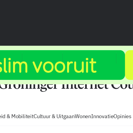
vacatures
zo volg je de GIC
Tip de
id & Mobiliteit
Cultuur & Uitgaan
Wonen
Innovatie
Opinies