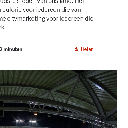
udste steden van ons land. Het
euforie voor iedereen die van
me citymarketing voor iedereen die
ek.
Delen
 3 minuten