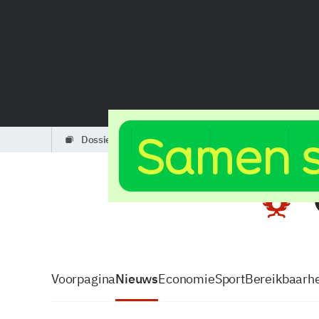
dossiers
partners
podcasts
Voorpagina
Nieuws
Economie
Sport
Bereikbaarhe