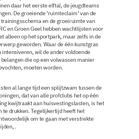
nen daar het eerste elftal, de jeugdteams
gen. De groeiende ‘ruimteclaim’ van de
t trainingsschema en de groeiruimte van
GRC en Groen Geel hebben wachtlijsten voor
et alleen op het sportpark, maar zelfs in de
rwerp geworden. Waar de één kunstgras
 intensiveren, wil de ander voldoende
 belangen die op een volwassen manier
tgevochten, moeten worden.
sten al lange tijd een splijtzwam tussen de
ingen, dat van alle profclubs het op één
ng kwijtraakt aan huisvestingslasten, is het
te drukken. Tegelijkertijd heeft het
twoordelijk om te gaan met verstrekte
jden, .