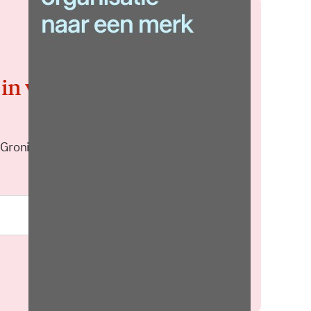
 in voor de
 Groningen elke middag in je
Meld je aan