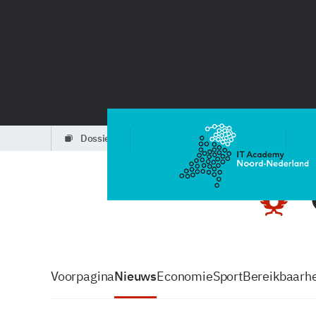
dossiers
partners
podcasts
Voorpagina
Nieuws
Economie
Sport
Bereikbaarhe