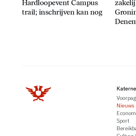
Hardloopevent Campus
zakeli
trail; inschrijven kan nog
Groni
Denem
Katern
Voorpag
Nieuws
Econom
Sport
Bereikba
Cultuur 