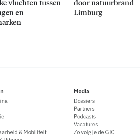
jke vluchten tussen
door natuurbrand
ngen en
Limburg
arken
en
Media
ina
dossiers
partners
ie
podcasts
vacatures
arheid & Mobiliteit
zo volg je de GIC
& Uitgaan