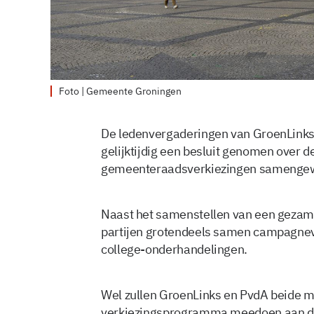
Foto | Gemeente Groningen
De ledenvergaderingen van GroenLink
gelijktijdig een besluit genomen over d
gemeenteraadsverkiezingen samengew
Naast het samenstellen van een gezam
partijen grotendeels samen campagnev
college-onderhandelingen.
Wel zullen GroenLinks en PvdA beide me
verkiezingsprogramma meedoen aan de