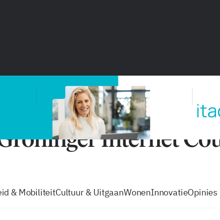
vacatures
zo volg je de GIC
Tip de
id & Mobiliteit
Cultuur & Uitgaan
Wonen
Innovatie
Opinies