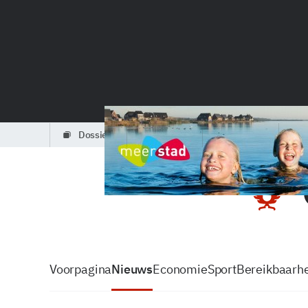
dossiers
partners
podcasts
Voorpagina
Nieuws
Economie
Sport
Bereikbaarhe