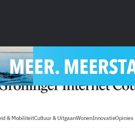
vacatures
zo volg je de GIC
Tip de
id & Mobiliteit
Cultuur & Uitgaan
Wonen
Innovatie
Opinies