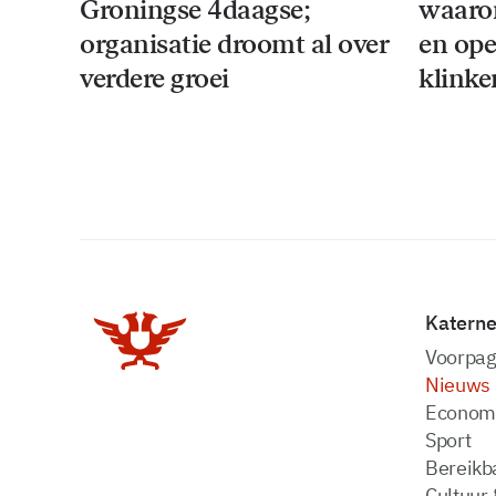
Groningse 4daagse;
waaro
organisatie droomt al over
en ope
verdere groei
klinke
Katern
Voorpag
Nieuws
Econom
Sport
Bereikba
Cultuur 