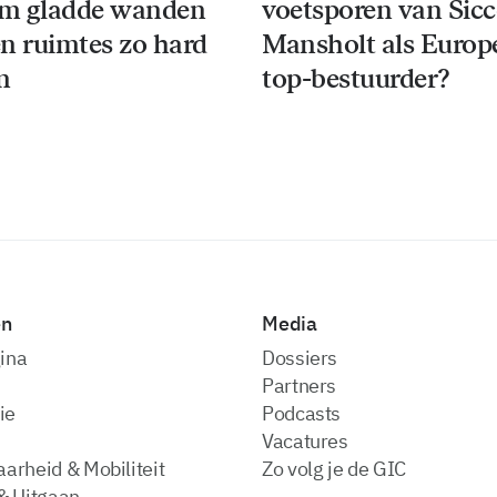
m gladde wanden
voetsporen van Sic
n ruimtes zo hard
Mansholt als Europ
n
top-bestuurder?
en
Media
ina
dossiers
partners
ie
podcasts
vacatures
arheid & Mobiliteit
zo volg je de GIC
& Uitgaan