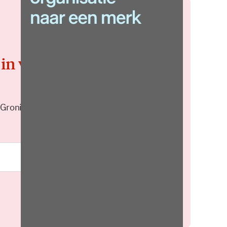
 in voor de
 Groningen elke middag in je
Meld je aan