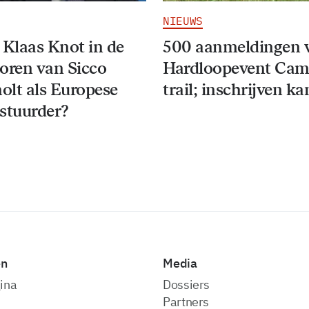
NIEUWS
 Klaas Knot in de
500 aanmeldingen 
oren van Sicco
Hardloopevent Ca
lt als Europese
trail; inschrijven k
stuurder?
en
Media
ina
dossiers
partners