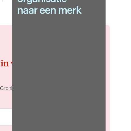
 in voor de
 Groningen elke middag in je
Meld je aan