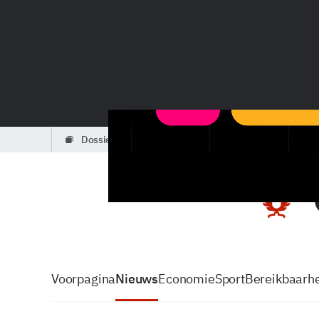
dossiers
partners
podcasts
Voorpagina
Nieuws
Economie
Sport
Bereikbaarhe