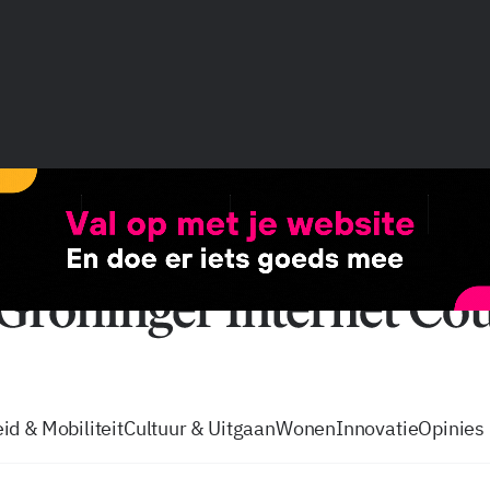
vacatures
zo volg je de GIC
Tip de
id & Mobiliteit
Cultuur & Uitgaan
Wonen
Innovatie
Opinies