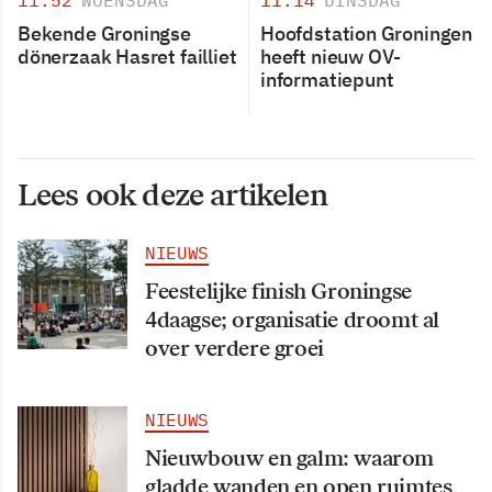
11:52
WOENSDAG
11:14
DINSDAG
Bekende Groningse
Hoofdstation Groningen
dönerzaak Hasret failliet
heeft nieuw OV-
informatiepunt
Lees ook deze artikelen
NIEUWS
Feestelijke finish Groningse
4daagse; organisatie droomt al
over verdere groei
NIEUWS
Nieuwbouw en galm: waarom
gladde wanden en open ruimtes