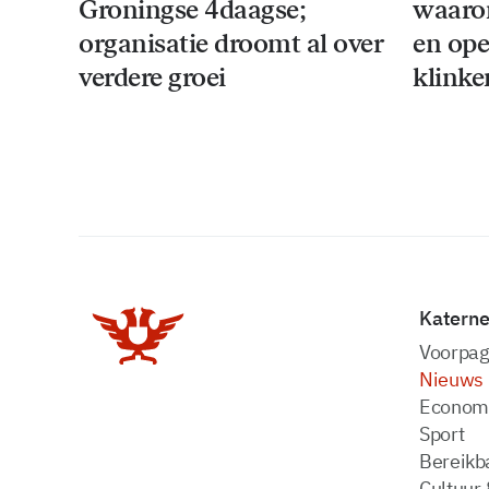
Groningse 4daagse;
waaro
organisatie droomt al over
en ope
verdere groei
klinke
Katern
Voorpag
Nieuws
Econom
Sport
Bereikba
Cultuur 