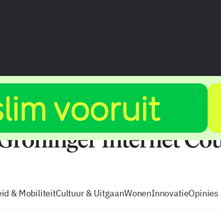
vacatures
zo volg je de GIC
Tip de
id & Mobiliteit
Cultuur & Uitgaan
Wonen
Innovatie
Opinies