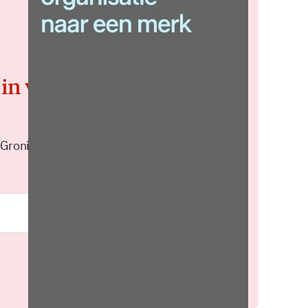
 in voor de
 Groningen elke middag in je
Meld je aan