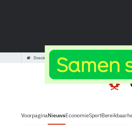
dossiers
partners
podcasts
Voorpagina
Nieuws
Economie
Sport
Bereikbaarhe