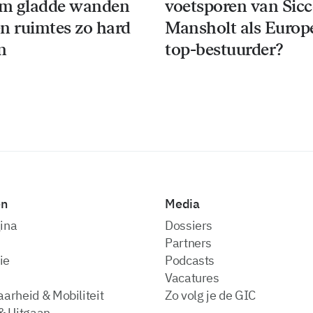
m gladde wanden
voetsporen van Sic
n ruimtes zo hard
Mansholt als Europ
n
top-bestuurder?
en
Media
ina
dossiers
partners
ie
podcasts
vacatures
arheid & Mobiliteit
zo volg je de GIC
& Uitgaan