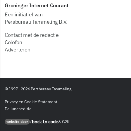
Groninger Internet Courant
Een initiatief van
Persbureau Tammeling B.V.
Contact met de redactie
Colofon
Adverteren
© 1997 - 2026 Persbureau Tammeling
Privacy en Cookie Statement
De luncheditie
&
G2K
Back to code
website door