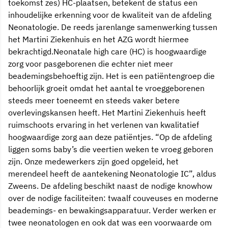
toekomst zes) HC-plaatsen, betekent de status een
inhoudelijke erkenning voor de kwaliteit van de afdeling
Neonatologie. De reeds jarenlange samenwerking tussen
het Martini Ziekenhuis en het AZG wordt hiermee
bekrachtigd.Neonatale high care (HC) is hoogwaardige
zorg voor pasgeborenen die echter niet meer
beademingsbehoeftig zijn. Het is een patiëntengroep die
behoorlijk groeit omdat het aantal te vroeggeborenen
steeds meer toeneemt en steeds vaker betere
overlevingskansen heeft. Het Martini Ziekenhuis heeft
ruimschoots ervaring in het verlenen van kwalitatief
hoogwaardige zorg aan deze patiëntjes. “Op de afdeling
liggen soms baby’s die veertien weken te vroeg geboren
zijn. Onze medewerkers zijn goed opgeleid, het
merendeel heeft de aantekening Neonatologie IC”, aldus
Zweens. De afdeling beschikt naast de nodige knowhow
over de nodige faciliteiten: twaalf couveuses en moderne
beademings- en bewakingsapparatuur. Verder werken er
twee neonatologen en ook dat was een voorwaarde om