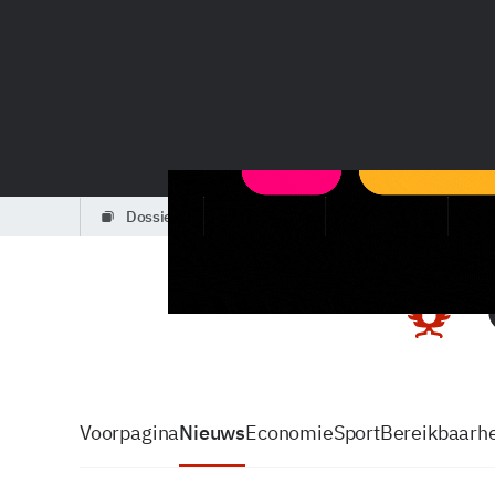
dossiers
partners
podcasts
Voorpagina
Nieuws
Economie
Sport
Bereikbaarhe