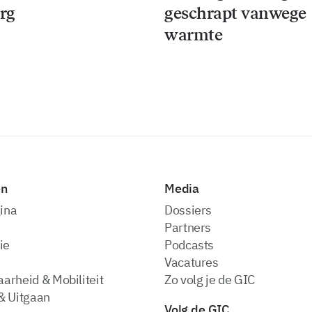
rg
geschrapt vanwege
warmte
en
Media
ina
dossiers
partners
ie
podcasts
vacatures
arheid & Mobiliteit
zo volg je de GIC
& Uitgaan
Volg de GIC