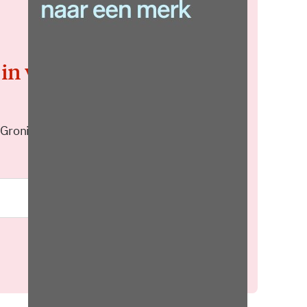
 in voor de
 Groningen elke middag in je
Meld je aan