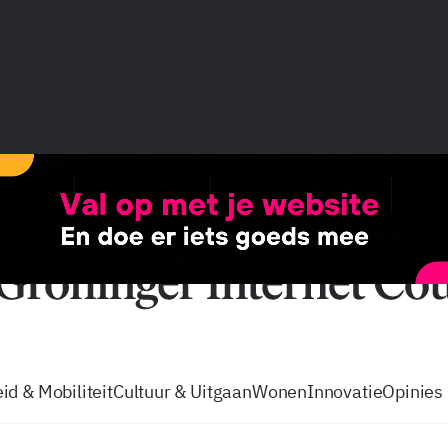
vacatures
zo volg je de GIC
Tip de
id & Mobiliteit
Cultuur & Uitgaan
Wonen
Innovatie
Opinies