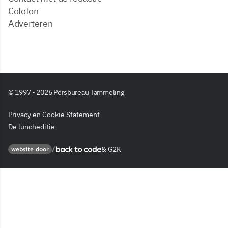
Colofon
Adverteren
© 1997 - 2026 Persbureau Tammeling
Privacy en Cookie Statement
De luncheditie
&
G2K
Back to code
website door