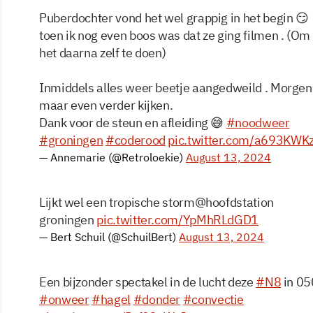
Puberdochter vond het wel grappig in het begin 😏
toen ik nog even boos was dat ze ging filmen . (Om
het daarna zelf te doen)
Inmiddels alles weer beetje aangedweild . Morgen
maar even verder kijken.
Dank voor de steun en afleiding 😅
#noodweer
#groningen
#coderood
pic.twitter.com/a693KWK
— Annemarie (@Retroloekie)
August 13, 2024
Lijkt wel een tropische storm@hoofdstation
groningen
pic.twitter.com/YpMhRLdGD1
— Bert Schuil (@SchuilBert)
August 13, 2024
Een bijzonder spectakel in de lucht deze
#N8
in 05
#onweer
#hagel
#donder
#convectie