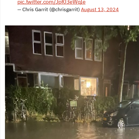
pic.twitter.com/Jpf03eWqIe
— Chris Garrit (@chrisgarrit)
August 13, 2024