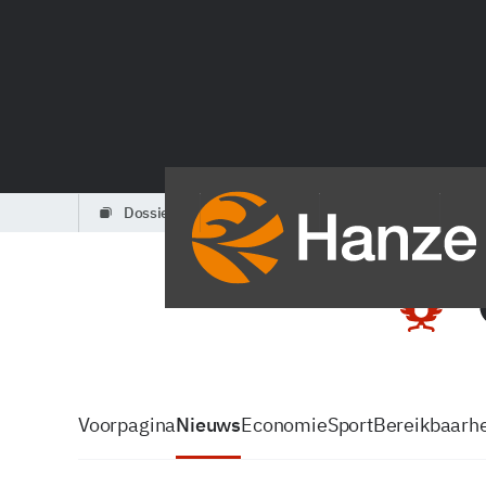
dossiers
partners
podcasts
Voorpagina
Nieuws
Economie
Sport
Bereikbaarhe