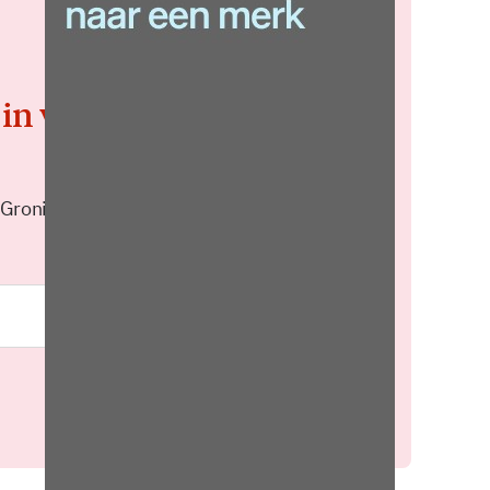
 in voor de
 Groningen elke middag in je
Meld je aan