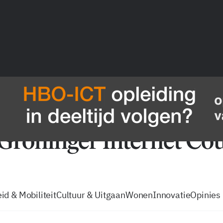
vacatures
zo volg je de GIC
Tip de
id & Mobiliteit
Cultuur & Uitgaan
Wonen
Innovatie
Opinies