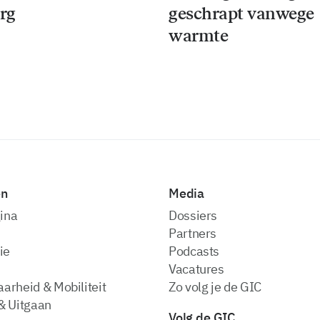
rg
geschrapt vanwege
warmte
en
Media
ina
dossiers
partners
ie
podcasts
vacatures
arheid & Mobiliteit
zo volg je de GIC
& Uitgaan
Volg de GIC