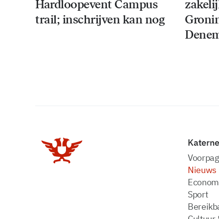
Hardloopevent Campus
zakeli
trail; inschrijven kan nog
Groni
Denem
Katern
Voorpag
Nieuws
Econom
Sport
Bereikba
Cultuur 