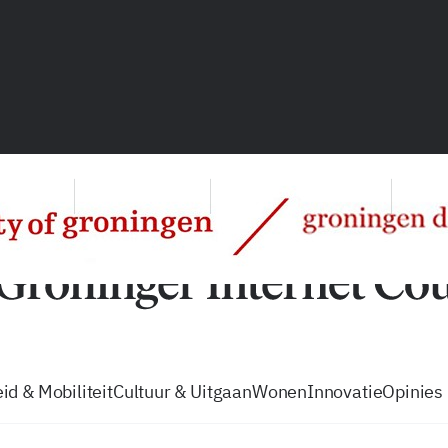
vacatures
zo volg je de GIC
Tip de
id & Mobiliteit
Cultuur & Uitgaan
Wonen
Innovatie
Opinies