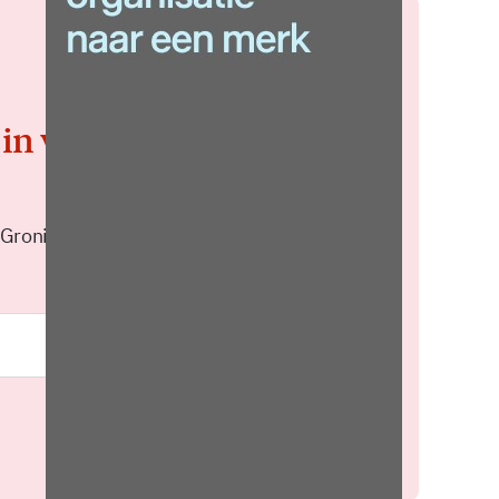
 in voor de
 Groningen elke middag in je
Meld je aan