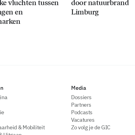
jke vluchten tussen
door natuurbrand
ngen en
Limburg
arken
en
Media
ina
dossiers
partners
ie
podcasts
vacatures
arheid & Mobiliteit
zo volg je de GIC
& Uitgaan