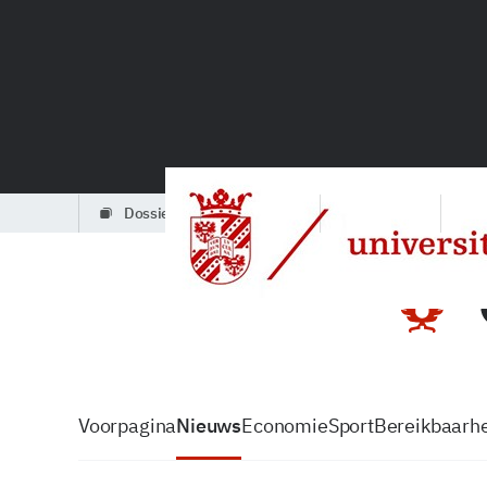
dossiers
partners
podcasts
Voorpagina
Nieuws
Economie
Sport
Bereikbaarhe