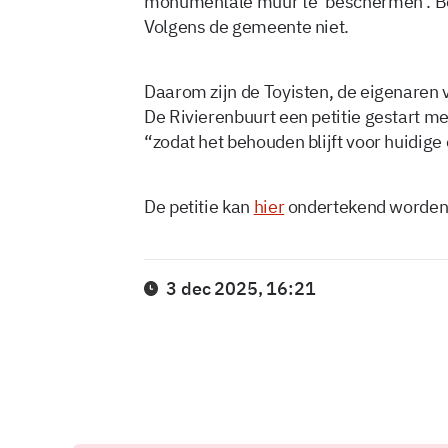
monumentale muur te ‘beschermen’. Be
Volgens de gemeente niet.
Daarom zijn de Toyisten, de eigenare
De Rivierenbuurt een petitie gestart m
“zodat het behouden blijft voor huidig
De petitie kan
hier
ondertekend worden
3 dec 2025, 16:21