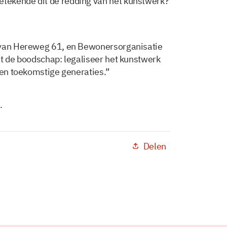
tekende dit de redding van het kunstwerk?
n van Hereweg 61, en Bewonersorganisatie
et de boodschap: legaliseer het kunstwerk
e en toekomstige generaties.”
.
Delen