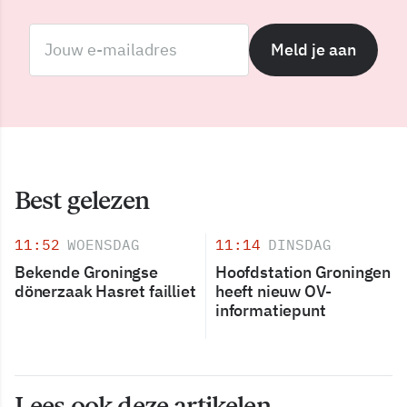
Meld je aan
Best gelezen
11:52
WOENSDAG
11:14
DINSDAG
Bekende Groningse
Hoofdstation Groningen
dönerzaak Hasret failliet
heeft nieuw OV-
informatiepunt
Lees ook deze artikelen