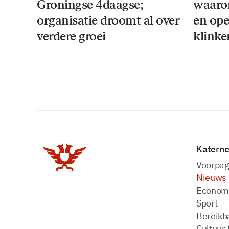
Groningse 4daagse;
waaro
organisatie droomt al over
en ope
verdere groei
klinke
Katern
Voorpag
Nieuws
Econom
Sport
Bereikba
Cultuur 