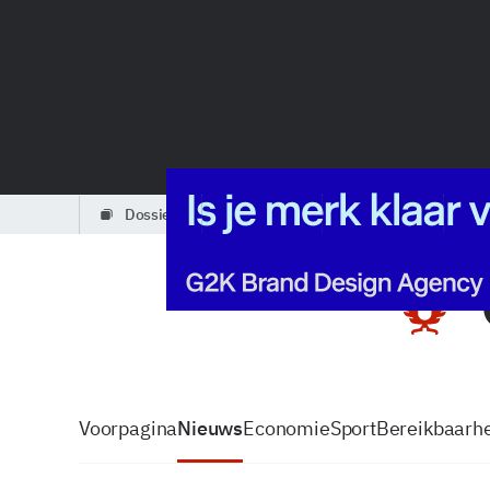
dossiers
partners
podcasts
Voorpagina
Nieuws
Economie
Sport
Bereikbaarhe