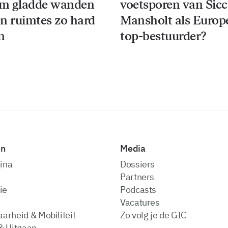
m gladde wanden
voetsporen van Sic
n ruimtes zo hard
Mansholt als Europ
n
top-bestuurder?
en
Media
ina
dossiers
partners
ie
podcasts
vacatures
arheid & Mobiliteit
zo volg je de GIC
& Uitgaan