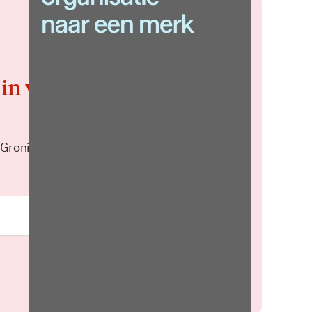
 in voor de
 Groningen elke middag in je
Meld je aan