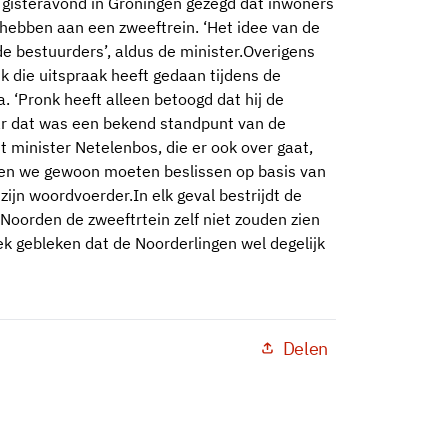
 gisteravond in Groningen gezegd dat inwoners
hebben aan een zweeftrein. ‘Het idee van de
de bestuurders’, aldus de minister.Overigens
 die uitspraak heeft gedaan tijdens de
. ‘Pronk heeft alleen betoogd dat hij de
Maar dat was een bekend standpunt van de
nt minister Netelenbos, die er ook over gaat,
len we gewoon moeten beslissen op basis van
ijn woordvoerder.In elk geval bestrijdt de
Noorden de zweeftrtein zelf niet zouden zien
oek gebleken dat de Noorderlingen wel degelijk
Delen