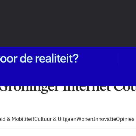
vacatures
zo volg je de GIC
Tip de
id & Mobiliteit
Cultuur & Uitgaan
Wonen
Innovatie
Opinies