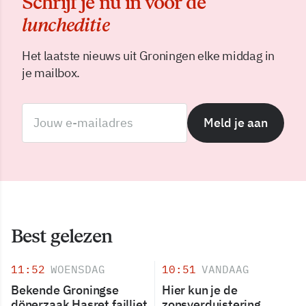
Schrijf je nu in voor de
luncheditie
Het laatste nieuws uit Groningen elke middag in
je mailbox.
Meld je aan
Best gelezen
11:52
WOENSDAG
10:51
VANDAAG
Bekende Groningse
Hier kun je de
dönerzaak Hasret failliet
zonsverduistering