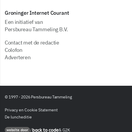
Groninger Internet Courant
Een initiatief van
Persbureau Tammeling B.V.
Contact met de redactie
Colofon
Adverteren
© 1997 - 2026 Persbureau Tammeling
Privacy en Cookie Statement
De luncheditie
&
G2K
Back to code
website door