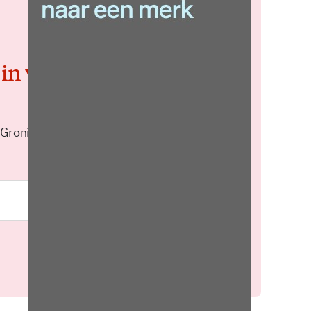
 in voor de
 Groningen elke middag in je
Meld je aan