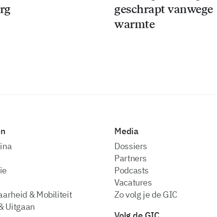
rg
geschrapt vanwege
warmte
en
Media
ina
dossiers
partners
ie
podcasts
vacatures
arheid & Mobiliteit
zo volg je de GIC
& Uitgaan
Volg de GIC