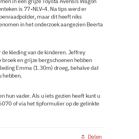
men in een grijze Toyota Avensis Wagon
kenteken is 77-NLV-4. Na tips werd er
enraadpolder, maar dit heeft niks
enomen in het onderzoek aangezien Beerta
r de kleding van de kinderen. Jeffrey
te broek en grijze bergschoenen hebben
 kleding Emma (1.30m) droeg, behalve dat
u hebben.
n hun vader. Als u iets gezien heeft kunt u
070 of via het tipformulier op de gelinkte
Delen