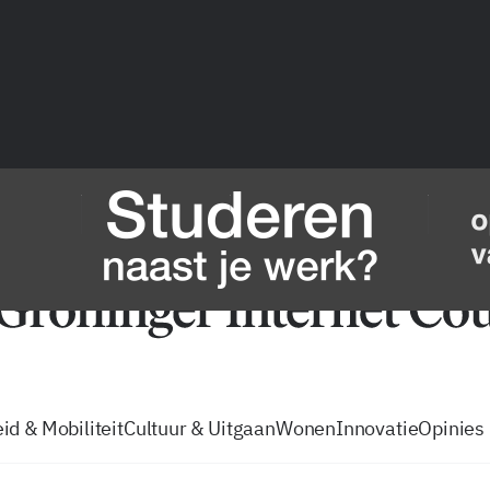
vacatures
zo volg je de GIC
Tip de
id & Mobiliteit
Cultuur & Uitgaan
Wonen
Innovatie
Opinies