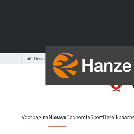
dossiers
partners
podcasts
Voorpagina
Nieuws
Economie
Sport
Bereikbaarhe