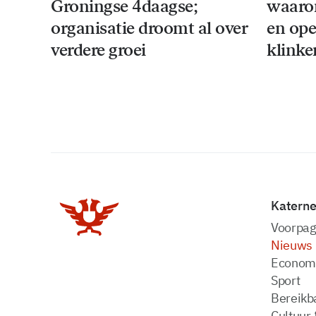
Groningse 4daagse;
waaro
organisatie droomt al over
en ope
verdere groei
klinke
Katern
Voorpag
Nieuws
Econom
Sport
Bereikba
Cultuur 