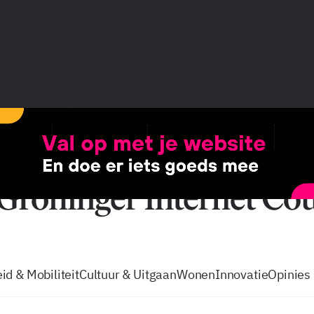
vacatures
zo volg je de GIC
Tip de
id & Mobiliteit
Cultuur & Uitgaan
Wonen
Innovatie
Opinies