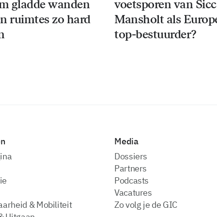
m gladde wanden
voetsporen van Sic
n ruimtes zo hard
Mansholt als Europ
n
top-bestuurder?
en
Media
ina
dossiers
partners
ie
podcasts
vacatures
arheid & Mobiliteit
zo volg je de GIC
& Uitgaan