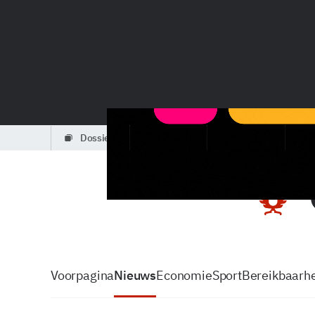
dossiers
partners
podcasts
Voorpagina
Nieuws
Economie
Sport
Bereikbaarhe