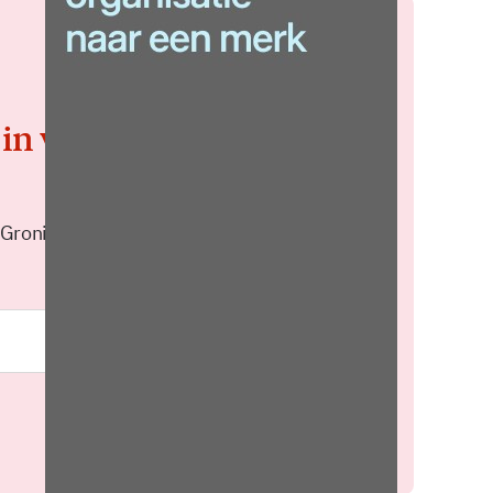
 in voor de
 Groningen elke middag in je
Meld je aan